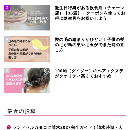
3
誕生日特典がある飲食店（チェーン
店）【36選】！クーポンを使ってお
得に誕生月をお祝いしよう
4
髪の毛の絡まりがひどい！子供の髪
の毛が鳥の巣や毛玉ができた時の直
し方
5
100均（ダイソー）のヘアエクステ
がクオリティ高くておすすめ
最近の投稿
ランドセルカタログ請求2027完全ガイド！請求時期・人