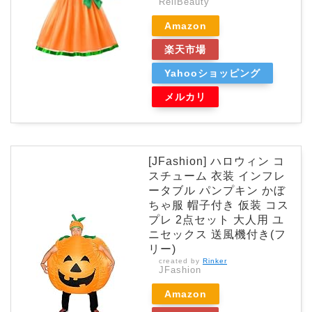
ReliBeauty
Amazon
楽天市場
Yahooショッピング
メルカリ
[JFashion] ハロウィン コ
スチューム 衣装 インフレ
ータブル パンプキン かぼ
ちゃ服 帽子付き 仮装 コス
プレ 2点セット 大人用 ユ
ニセックス 送風機付き(フ
リー)
created by
Rinker
JFashion
Amazon