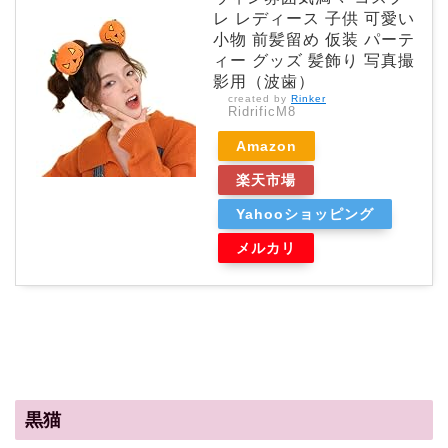
レ レディース 子供 可愛い
小物 前髪留め 仮装 パーテ
ィー グッズ 髪飾り 写真撮
影用（波歯）
created by
Rinker
RidrificM8
Amazon
楽天市場
Yahooショッピング
メルカリ
黒猫