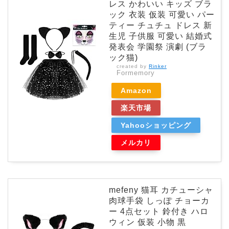
レス かわいい キッズ ブラ
ック 衣装 仮装 可愛い パー
ティー チュチュ ドレス 新
生児 子供服 可愛い 結婚式
発表会 学園祭 演劇 (ブラ
ック猫)
created by
Rinker
Formemory
Amazon
楽天市場
Yahooショッピング
メルカリ
mefeny 猫耳 カチューシャ
肉球手袋 しっぽ チョーカ
ー 4点セット 鈴付き ハロ
ウィン 仮装 小物 黒