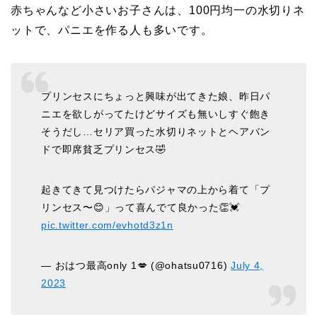
赤ちゃんなど小さいお子さんは、100円均一の水切りネ
ットで、パニエを作る人も多いです。
プリンセスにちょっと興味が出てきた娘、昨日パ
ニエを欲しがってたけどサイズも無いしすぐ飽き
そうだし…セリア買った水切りネットとヘアバン
ドで即席貧乏プリンセス🤣
起きてきて見つけたらパジャマの上から着て「プ
リンセス〜😊」って喜んでて良かった👏💓
pic.twitter.com/evhotd3z1n
— おはつ最高only 1💋 (@ohatsu0716)
July 4,
2023