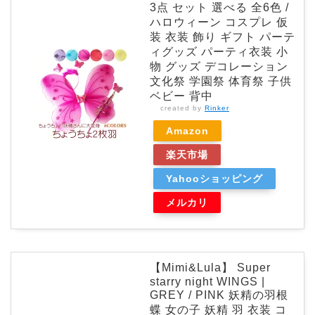
3点 セット 選べる 全6色 /
ハロウィーン コスプレ 仮
装 衣装 飾り ギフト パーテ
ィグッズ パーティ衣装 小
物 グッズ デコレーション
文化祭 学園祭 体育祭 子供
ベビー 背中
created by
Rinker
Amazon
楽天市場
Yahooショッピング
メルカリ
【Mimi&Lula】 Super
starry night WINGS |
GREY / PINK 妖精の羽根
蝶 女の子 妖精 羽 衣装 コ