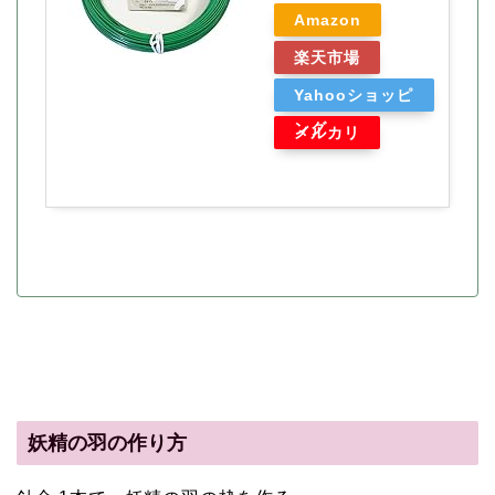
Amazon
楽天市場
Yahooショッピ
ング
メルカリ
妖精の羽の作り方