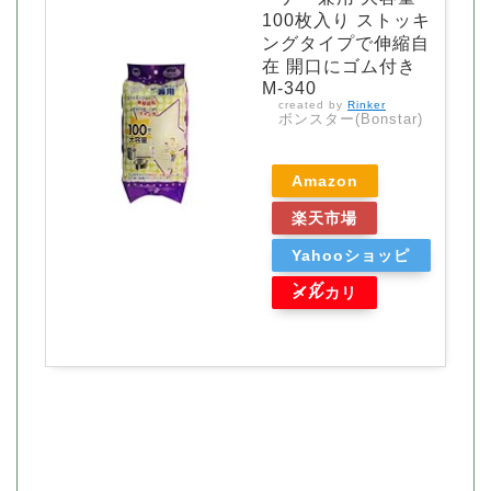
100枚入り ストッキ
ングタイプで伸縮自
在 開口にゴム付き
M-340
created by
Rinker
ボンスター(Bonstar)
Amazon
楽天市場
Yahooショッピ
ング
メルカリ