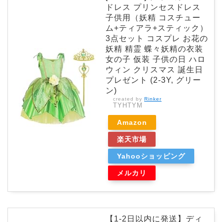
ドレス プリンセスドレス
子供用（妖精 コスチュー
ム+ティアラ+スティック）
3点セット コスプレ お花の
妖精 精霊 蝶々妖精の衣装
女の子 仮装 子供の日 ハロ
ウィン クリスマス 誕生日
プレゼント (2-3Y, グリー
ン)
created by
Rinker
TYHTYM
Amazon
楽天市場
Yahooショッピング
メルカリ
【1-2日以内に発送】ディ