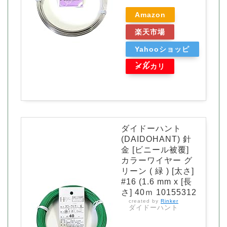
Amazon
楽天市場
Yahooショッピ
ング
メルカリ
ダイドーハント
(DAIDOHANT) 針
金 [ビニール被覆]
カラーワイヤー グ
リーン ( 緑 ) [太さ]
#16 (1.6 mm x [長
さ] 40ｍ 10155312
created by
Rinker
ダイドーハント