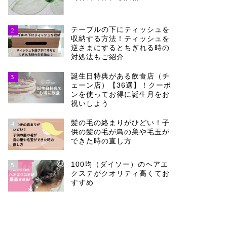
テーブルの下にティッシュを
2
収納する方法！ティッシュを
逆さまにするとちぎれる時の
対処法もご紹介
誕生日特典がある飲食店（チ
3
ェーン店）【36選】！クーポ
ンを使ってお得に誕生月をお
祝いしよう
髪の毛の絡まりがひどい！子
4
供の髪の毛が鳥の巣や毛玉が
できた時の直し方
100均（ダイソー）のヘアエ
5
クステがクオリティ高くてお
すすめ