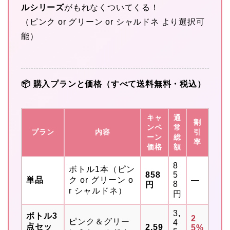
ルシリーズ
がもれなくついてくる！
（ピンク or グリーン or シャルドネ より選択可
能）
📦 購入プランと価格（すべて送料無料・税込）
キャ
通
割
ンペ
常
プラン
内容
引
ーン
総
率
価格
額
8
ボトル1本（ピン
858
5
単品
ク or グリーン o
—
8
円
r シャルドネ）
円
3,
ボトル3
2
ピンク＆グリー
4
点セッ
2,59
5%