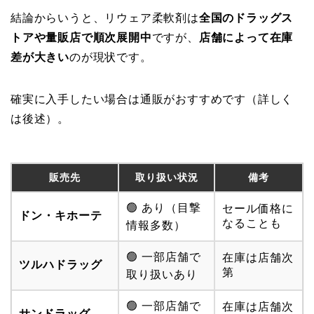
結論からいうと、リウェア柔軟剤は
全国のドラッグス
トアや量販店で順次展開中
ですが、
店舗によって在庫
差が大きい
のが現状です。
確実に入手したい場合は通販がおすすめです（詳しく
は後述）。
販売先
取り扱い状況
備考
🟢 あり（目撃
セール価格に
ドン・キホーテ
なることも
情報多数）
🟢 一部店舗で
在庫は店舗次
ツルハドラッグ
第
取り扱いあり
🟢 一部店舗で
在庫は店舗次
サンドラッグ