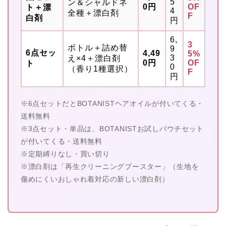
5
ン＆シャルドネ
0円
OF
ト＋漂
4
全種＋漂白剤
F
白剤
円
6,
3
ボトル＋詰め替
9
6点セッ
4,49
5%
3
え×4＋漂白剤
0円
OF
ト
0
（香り1種選択）
F
円
※6点セットだとBOTANISTヘアオイルが付いてくる・
送料無料
※3点セット・単品は、BOTANISTお試しパウチセット
が付いてくる・送料無料
※定期縛りなし・買い切り
※漂白剤は「再生クリーニングブースター」（生地を
傷めにくいおしゃれ着対応の新しい漂白剤）