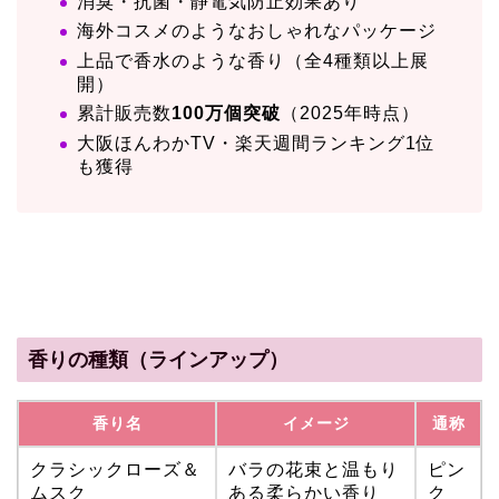
消臭・抗菌・静電気防止効果あり
海外コスメのようなおしゃれなパッケージ
上品で香水のような香り（全4種類以上展
開）
累計販売数
100万個突破
（2025年時点）
大阪ほんわかTV・楽天週間ランキング1位
も獲得
香りの種類（ラインアップ）
香り名
イメージ
通称
クラシックローズ＆
バラの花束と温もり
ピン
ムスク
ある柔らかい香り
ク