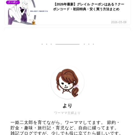
クーポン
【2026年最新】グレイル クーポンはある？クー
ポンコード・初回特典・安く買う方法まとめ
2026-03-08
クーポン
【2026年最新】神戸レタス クーポンまとめ！誕
生日500ポイント・LINE・送料無料キャンペーン
より
ワーママ主婦より
2026-03-04
一姫二太郎を育てながら、ワーママしてます。 節約・
クーポン
イオンネットスーパーとグリーンビーンズの違い
貯金・趣味・旅行記・育児など、自由に綴ってます。
10個！どっちが安い？送料・時間指定・置き配を
雑記ブログですが、少しでも役に立てたら嬉しいです。
徹底比較