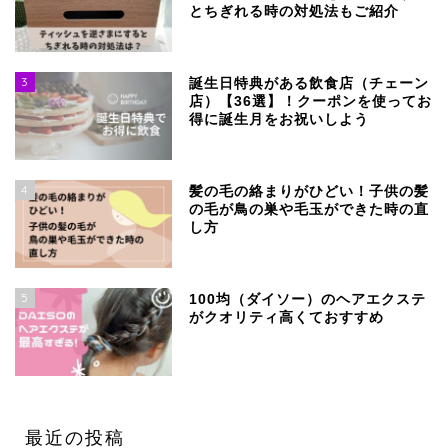
とちぎれる時の対処法もご紹介
3
誕生日特典がある飲食店（チェーン
店）【36選】！クーポンを使ってお
得に誕生月をお祝いしよう
4
髪の毛の絡まりがひどい！子供の髪
の毛が鳥の巣や毛玉ができた時の直
し方
5
100均（ダイソー）のヘアエクステ
がクオリティ高くておすすめ
最近の投稿