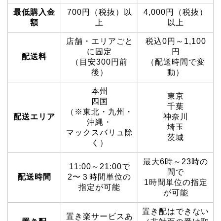
最低購入金
700円（税抜）以
4,000円（税抜）
額
上
以上
店舗・エリアごと
税込0円～1,100
に固定
円
配送料
（目安300円前
（配送時間で変
後）
動）
本州
東京
四国
千葉
（※東北・九州・
配送エリア
神奈川
沖縄・
埼玉
マックスバリュ除
茨城
く）
最大6時～23時の
11:00～21:00で
間で
配送時間
2〜３時間単位の
1時間単位の指定
指定が可能
が可能
置き配はできない
置き楽サービスあ