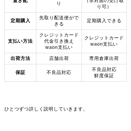
置き配
（非対面の受け取
り
り可）
先取り配送便がで
定期購入
定期購入できる
きる
クレジットカード
クレジットカード
支払い方法
代金引き換え
waon支払い
waon支払い
出荷方法
店舗出荷
専用倉庫出荷
不良品対応
保証
不良品対応
鮮度保証
ひとつずつ詳しく説明していきます。