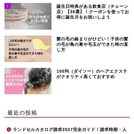
3
誕生日特典がある飲食店（チェーン
店）【36選】！クーポンを使ってお
得に誕生月をお祝いしよう
4
髪の毛の絡まりがひどい！子供の髪
の毛が鳥の巣や毛玉ができた時の直
し方
5
100均（ダイソー）のヘアエクステ
がクオリティ高くておすすめ
最近の投稿
ランドセルカタログ請求2027完全ガイド！請求時期・人