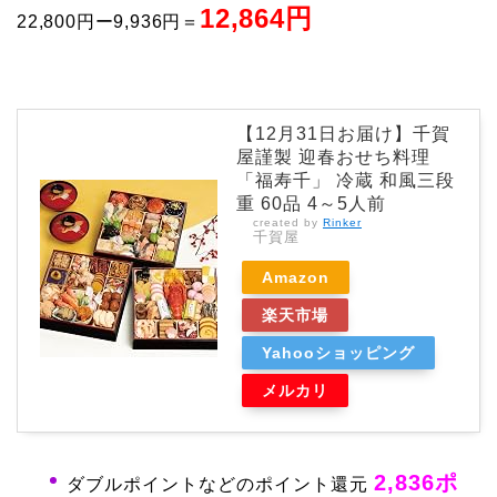
12,864円
22,800円ー9,936円＝
【12月31日お届け】千賀
屋謹製 迎春おせち料理
「福寿千」 冷蔵 和風三段
重 60品 4～5人前
created by
Rinker
千賀屋
Amazon
楽天市場
Yahooショッピング
メルカリ
2,836ポ
ダブルポイントなどのポイント還元