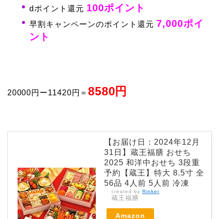
100ポイント
dポイント還元
7,000ポイ
早割キャンペーンのポイント還元
ント
8580円
20000円ー11420円＝
【お届け日：2024年12月
31日】蔵王福膳 おせち
2025 和洋中おせち 3段重
予約【蔵王】特大 8.5寸 全
56品 4人前 5人前 冷凍
created by
Rinker
蔵王福膳
Amazon