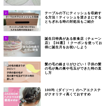
2
テーブルの下にティッシュを収納す
る方法！ティッシュを逆さまにする
とちぎれる時の対処法もご紹介
3
誕生日特典がある飲食店（チェーン
店）【36選】！クーポンを使ってお
得に誕生月をお祝いしよう
4
髪の毛の絡まりがひどい！子供の髪
の毛が鳥の巣や毛玉ができた時の直
し方
5
100均（ダイソー）のヘアエクステ
がクオリティ高くておすすめ