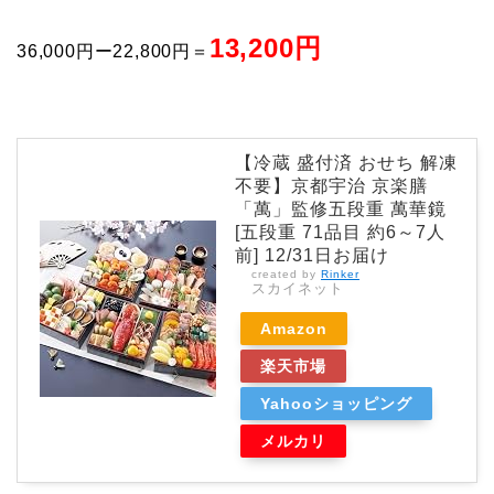
13,200円
36,000円ー22,800円＝
【冷蔵 盛付済 おせち 解凍
不要】京都宇治 京楽膳
「萬」監修五段重 萬華鏡
[五段重 71品目 約6～7人
前] 12/31日お届け
created by
Rinker
スカイネット
Amazon
楽天市場
Yahooショッピング
メルカリ