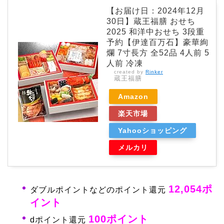
【お届け日：2024年12月
30日】蔵王福膳 おせち
2025 和洋中おせち 3段重
予約【伊達百万石】豪華絢
爛 7寸長方 全52品 4人前 5
人前 冷凍
created by
Rinker
蔵王福膳
Amazon
楽天市場
Yahooショッピング
メルカリ
12,054ポ
ダブルポイントなどのポイント還元
イント
100ポイント
dポイント還元