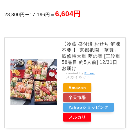
6,604円
23,800円ー17,196円＝
【冷蔵 盛付済 おせち 解凍
不要 】 京都祇園「華舞」
監修特大重 夢の舞 [三段重
58品目 約5人前] 12/31日
お届け
created by
Rinker
スカイネット
Amazon
楽天市場
Yahooショッピング
メルカリ