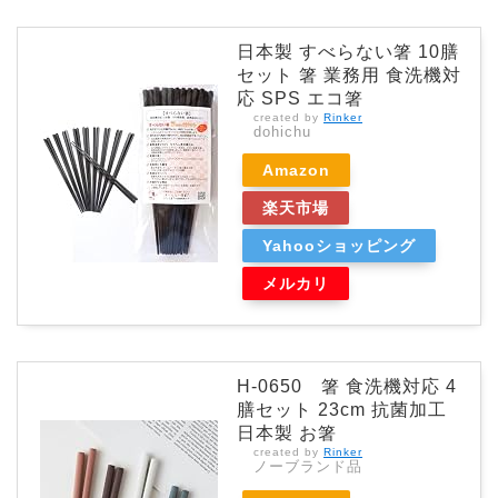
日本製 すべらない箸 10膳
セット 箸 業務用 食洗機対
応 SPS エコ箸
created by
Rinker
dohichu
Amazon
楽天市場
Yahooショッピング
メルカリ
H-0650 箸 食洗機対応 4
膳セット 23cm 抗菌加工
日本製 お箸
created by
Rinker
ノーブランド品