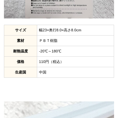
サイズ
幅23×奥行8.0×高さ8.0cm
素材
ＰＢＴ樹脂
耐熱温度
-20℃～180℃
価格
110円（税込）
生産国
中国