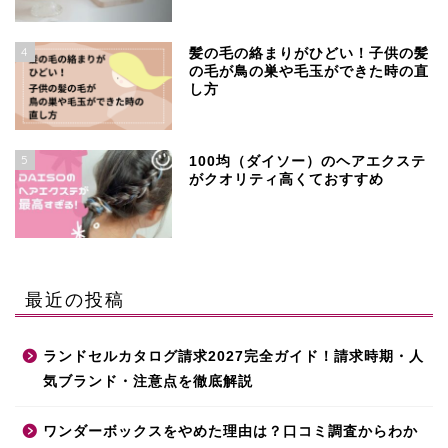
4
髪の毛の絡まりがひどい！子供の髪
の毛が鳥の巣や毛玉ができた時の直
し方
5
100均（ダイソー）のヘアエクステ
がクオリティ高くておすすめ
最近の投稿
ランドセルカタログ請求2027完全ガイド！請求時期・人
気ブランド・注意点を徹底解説
ワンダーボックスをやめた理由は？口コミ調査からわか