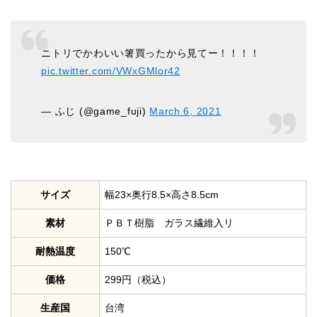
ニトリでかわいい箸買ったから見てー！！！！
pic.twitter.com/VWxGMlor42
— ふじ (@game_fuji)
March 6, 2021
サイズ
幅23×奥行8.5×高さ8.5cm
素材
ＰＢＴ樹脂 ガラス繊維入リ
耐熱温度
150℃
価格
299円（税込）
生産国
台湾