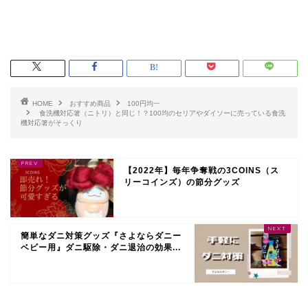
HOME
おすすめ商品
100円均一
食洗機対応箸（ニトリ）と同じ！？100均のセリアやダイソーに売っている食洗
機対応箸がそっくり
【2022年】毎年争奪戦の3COINS（ス
リーコインズ）の節分グッズ
簡単なダニ対策グッズ『さよならダニー
ベビー用』ダニ駆除・ダニ退治の効果...