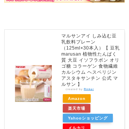
マルサンアイ しみ込む豆
乳飲料プレーン
（125ml×30本入）【 豆乳
marusan 植物性たんぱく
質 大豆 イソフラボン オリ
ゴ糖 コラーゲン 食物繊維
カルシウム ヘスペリジン
アスタキサンチン 公式 マ
ルサン 】
created by
Rinker
Amazon
楽天市場
Yahooショッピング
メルカリ