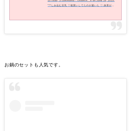
25 likes, 3 comments - chiemin__k on June 16, 2015:
"**しみ込む豆乳 ♡箱買いしてたのが届いた ♡.抹茶が特
においしー ⍤⃝ *.市販の豆乳とは栄養価が全然ちがうの#イ
ソフラボン2倍#食物繊維3280mg#コラーゲン800mg.#マ
ルサンアイ #しみ込む豆乳 #おいしい#プレーン #抹茶味
#肌力アップ#お取り寄せ #箱買い #豆乳 #イソフラボン.-
-------- 飲&#x307...
お鍋のセットも人気です。