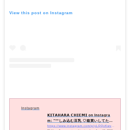
View this post on Instagram
Instagram
𝗞𝗜𝗧𝗔𝗛𝗔𝗥𝗔 𝗖𝗛𝗜𝗘𝗠𝗜 on Instagra
m: "**しみ込む豆乳 ♡箱買いしてたの
が届いた ♡.抹茶...
https://www.instagram.com/p/yLQQxKwvLI/?utm_source=ig_embed&#038;utm_campaign=loading