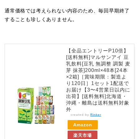
通常価格では考えられない内容のため、毎回早期終了
することも珍しくありません。
【全品エントリーP10倍】
[送料無料]マルサンアイ 豆
乳飲料[豆乳 無調整 調製 麦
芽 抹茶]200ml×48本[24本
×2箱]［賞味期限：製造よ
り120日］1セット1配送で
お届け【3〜4営業日以内に
出荷】[送料無料]北海道・
沖縄・離島は送料無料対象
外
created by
Rinker
Amazon
楽天市場