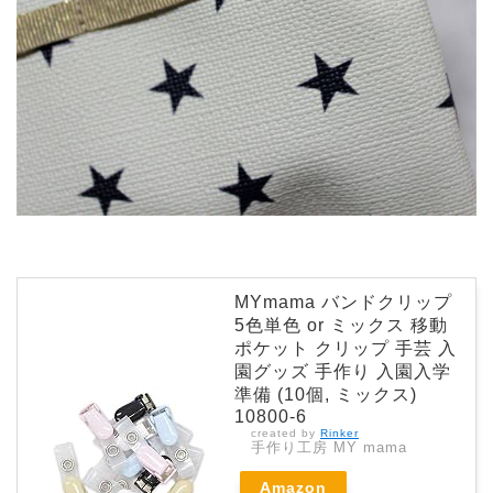
MYmama バンドクリップ
5色単色 or ミックス 移動
ポケット クリップ 手芸 入
園グッズ 手作り 入園入学
準備 (10個, ミックス)
10800-6
created by
Rinker
手作り工房 MY mama
Amazon