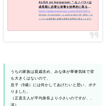
ALISA on Instagram: ".セノバス+は
成長期に必要な栄養を効率的に取るこ
とができる...
https://www.instagram.com/p/COFv3Q-Lwz3/?utm_source=ig_embed&#038;utm_campaign=loading
18 likes, 0 comments - s_ars9 on April 25, 2021: ".セ
ノバス+は成長期に必要な栄養を効率的に取ることができ
る飲料サプリです✨身長が伸び盛りの息子が飲んでみま
した💗.セノバス+には伸びるチカラをサポートする複数
のアミノ酸、伸びるチカラにアプローチするアルギニン
2,500mgを⾼配合し、ぐっすり休息をサポ&#x30f...
うちの家族は親戚含め、みな体が華奢気味で背
も大きくはないので、
息子（9歳）には何かしてあげたいと思い、ポチ
りました。
（正直主人が平均身長より小さいのですが、、
涙）