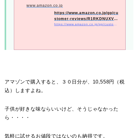
www.amazon.co.jp
https://www.amazon.co.jp/gp/cu
stomer-reviews/R1RKDNUXVS
R90T/ref=cm_cr_getr_d_...
https://www.amazon.co.jp/gp/customer-reviews/R1RKDNUXVSR90T/ref=cm_cr_getr_d_rvw_ttl?ie=UTF8&#038;ASIN=B08R5FJKXV&#038;_encoding=UTF8&#038;tag=sweetie0806-22&#038;linkCode=ur2&#038;linkId=19b44761812f2c93cbecabba1ff6edcf&#038;camp=247&#038;creative=1211
アマゾンで購入すると、３０日分が、10,558円（税
込）しますよね。
子供が好きな味ならいいけど、そうじゃなかった
ら・・・・
気軽に試せるお値段ではないのも納得です。