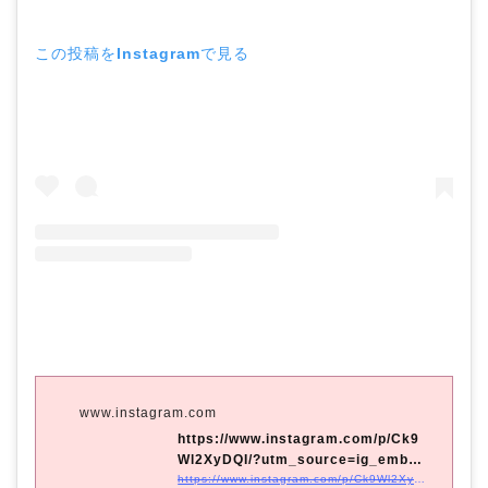
この投稿をInstagramで見る
www.instagram.com
https://www.instagram.com/p/Ck9
Wl2XyDQI/?utm_source=ig_embed
&#038;utm_cam...
https://www.instagram.com/p/Ck9Wl2XyDQI/?utm_source=ig_embed&#038;utm_campaign=loading