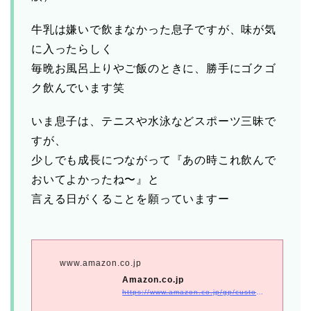
牛乳は嫌いで飲まなかった息子ですが、味が気
に入ったらしく
毎晩お風呂上りやご飯のときに、勝手にゴクゴ
ク飲んでいます笑
いま息子は、テニスや水泳などスポーツ三昧で
すが、
少しでも成長につながって『あの時これ飲んで
おいてよかったね〜』と
言える日がくることを願っていますー
www.amazon.co.jp
Amazon.co.jp
https://www.amazon.co.jp/gp/customer-reviews/RL09JLO71CH12/ref=cm_cr_getr_d_rvw_ttl?ie=UTF8&#038;ASIN=B08R5FJKXV&#038;_encoding=UTF8&#038;tag=sweetie0806-22&#038;linkCode=ur2&#038;linkId=facdb2f4e5a56cd1a3758965239d2a00&#038;camp=247&#038;creative=1211