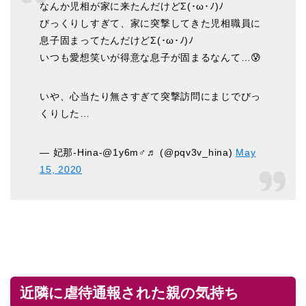
なんか児相が家に来たんだけどΣ(･ω･ﾉ)ﾉ
びっくりしすぎて、家に突撃してきた児相職員に
息子固まってたんだけどΣ(･ω･ﾉ)ﾉ
いつも愛想笑いが得意な息子が固まるなんて…😰
いや、心当たり無さすぎて突撃訪問にまじでびっ
くりした…
— 妃那-Hina-@1y6m♂♬ (@pqv3v_hina)
May
15, 2020
近隣に虐待通報された親の気持ち