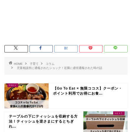
HOME
子育て
コラム
児童相談所に通報されたショック！近隣に虐待通報された時の話
【Go To Eat × 無限ココス】クーポン・
ポイント利用でお得にお食...
テーブルの下にティッシュを収納する方
法！ティッシュを逆さまにするとちぎ
れ...